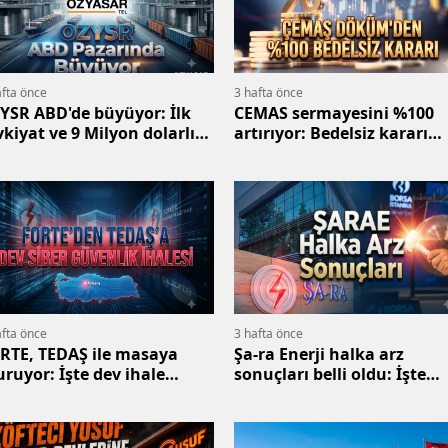
afta önce
3 hafta önce
YSR ABD'de büyüyor: İlk
CEMAS sermayesini %100
vkiyat ve 9 Milyon dolarlık
artırıyor: Bedelsiz kararı
def
KAP'ta açıklandı
afta önce
3 hafta önce
RTE, TEDAŞ ile masaya
Şa-ra Enerji halka arz
uruyor: İşte dev ihale
sonuçları belli oldu: İşte
deli
SARAE detayları