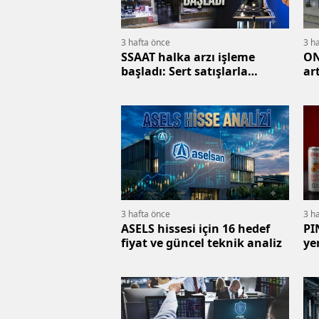
3 hafta önce
3 h
SSAAT halka arzı işleme
ON
başladı: Sert satışlarla
ar
düşüşe geçti
ge
3 hafta önce
3 h
ASELS hissesi için 16 hedef
PI
fiyat ve güncel teknik analiz
ye