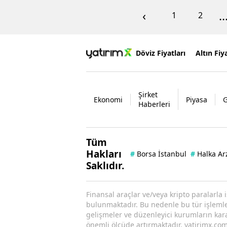
‹
..
1
2
Döviz Fiyatları
Altın Fiya
Şirket
Ekonomi
Piyasa
Haberleri
Tüm
Hakları
#
Borsa İstanbul
#
Halka Ar
Saklıdır.
Finansal araçlar ve/veya kripto paralarla 
bulunmaktadır. Bu nedenle bu tür işlemler 
gelişmeler ve düzenleyici kurumların kararl
önemli ölçüde artırmaktadır. yatirimx.com.