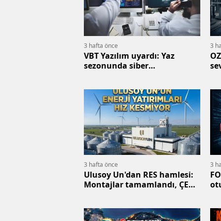
3 hafta önce
3 h
VBT Yazılım uyardı: Yaz
OZ
sezonunda siber
se
dolandırıcılığa dikkat
he
3 hafta önce
3 h
Ulusoy Un'dan RES hamlesi:
FO
Montajlar tamamlandı, ÇED
ot
onayı geldi
be