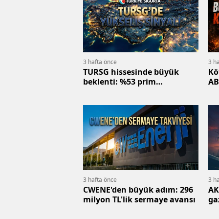
3 hafta önce
3 h
TURSG hissesinde büyük
Kö
beklenti: %53 prim
ABD
potansiyeli açıklandı
sar
3 hafta önce
3 h
CWENE'den büyük adım: 296
AK
milyon TL'lik sermaye avansı
ga
MW