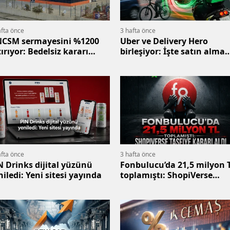
afta önce
3 hafta önce
CSM sermayesini %1200
Uber ve Delivery Hero
tırıyor: Bedelsiz kararı
birleşiyor: İşte satın alma
ldi
detayları
afta önce
3 hafta önce
N Drinks dijital yüzünü
Fonbulucu’da 21,5 milyon 
niledi: Yeni sitesi yayında
toplamıştı: ShopiVerse
tasfiye kararı aldı