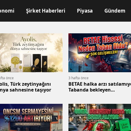
onomi
Şirket Haberleri
Piyasa
Gündem
afta önce
3 hafta önce
olis, Türk zeytinyağını
BETAE halka arzı satılamıy
nya sahnesine taşıyor
Tabanda bekleyen
milyonlarca lot