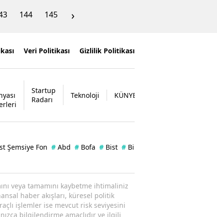
›
43
144
145
ikası
Veri Politikası
Gizlilik Politikası
Startup
nyası
Teknoloji
KÜNYE
İLETİŞİM
Radarı
erleri
st Şemsiye Fon
#
Abd
#
Bofa
#
Bist
#
Bilanço
#
Enflasyon
#
Zer
ısmını veya tamamını kaybetme ihtimaliniz
ansal haber akışları, küresel politik
raçlı işlemler ise mevcut risk seviyesini
nızca bilgilendirme amaçlıdır ve ilgili