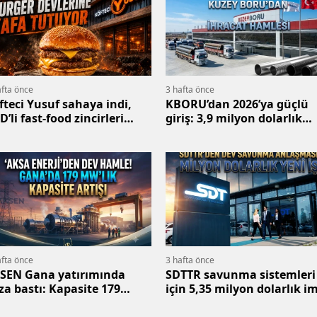
afta önce
3 hafta önce
fteci Yusuf sahaya indi,
KBORU’dan 2026’ya güçlü
’li fast-food zincirleri
giriş: 3,9 milyon dolarlık
sıldı
ihracat
afta önce
3 hafta önce
SEN Gana yatırımında
SDTTR savunma sistemleri
za bastı: Kapasite 179
için 5,35 milyon dolarlık i
’a çıktı