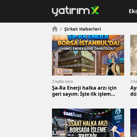
Ek
/
Şirket Haberleri
3 hafta önce
3 h
Şa-Ra Enerji halka arzı için
Ay
geri sayım: İşte ilk işlem
dü
günü