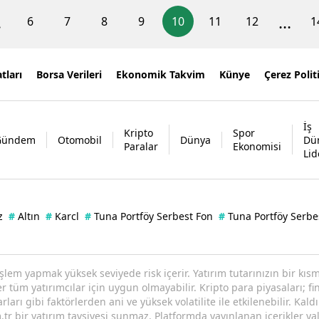
.
...
6
7
8
9
10
11
12
1
tları
Borsa Verileri
Ekonomik Takvim
Künye
Çerez Polit
İş
Kripto
Spor
Gündem
Otomobil
Dünya
Dü
Paralar
Ekonomisi
Lid
z
#
Altın
#
Karcl
#
Tuna Portföy Serbest Fon
#
Tuna Portföy Serbe
işlem yapmak yüksek seviyede risk içerir. Yatırım tutarınızın bir k
tüm yatırımcılar için uygun olmayabilir. Kripto para piyasaları; fin
arı gibi faktörlerden ani ve yüksek volatilite ile etkilenebilir. Kaldı
tr bir yatırım tavsiyesi sunmaz. Platformda yayınlanan içerikler yal