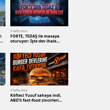
3 hafta önce
:
FORTE, TEDAŞ ile masaya
ED
oturuyor: İşte dev ihale
bedeli
3 hafta önce
Köfteci Yusuf sahaya indi,
ABD’li fast-food zincirleri
sarsıldı