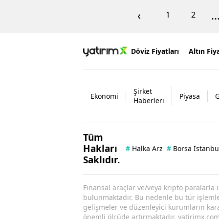
‹
..
1
2
Döviz Fiyatları
Altın Fiya
Şirket
Ekonomi
Piyasa
Haberleri
Tüm
Hakları
#
Halka Arz
#
Borsa İstanbu
Saklıdır.
Finansal araçlar ve/veya kripto paralarla 
bulunmaktadır. Bu nedenle bu tür işlemler 
gelişmeler ve düzenleyici kurumların kararl
önemli ölçüde artırmaktadır. yatirimx.com.