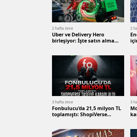
2 hafta önce
2 h
Uber ve Delivery Hero
En
birleşiyor: İşte satın alma
iç
detayları
3 hafta önce
3 h
Fonbulucu’da 21,5 milyon TL
Mo
toplamıştı: ShopiVerse
ka
tasfiye kararı aldı
yo