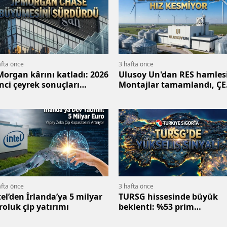
afta önce
3 hafta önce
Morgan kârını katladı: 2026
Ulusoy Un'dan RES hamlesi
inci çeyrek sonuçları
Montajlar tamamlandı, Ç
ıklandı
onayı geldi
afta önce
3 hafta önce
tel’den İrlanda’ya 5 milyar
TURSG hissesinde büyük
roluk çip yatırımı
beklenti: %53 prim
potansiyeli açıklandı