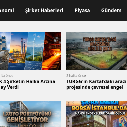
onomi
Şirket Haberleri
Piyasa
Gündem
afta önce
2 hafta önce
K 4 Şirketin Halka Arzına
TURGG'in Kartal'daki arazi
ay Verdi
projesinde çevresel engel