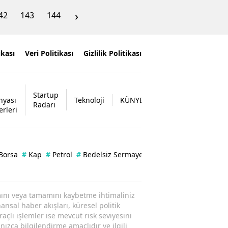
›
42
143
144
ikası
Veri Politikası
Gizlilik Politikası
Startup
nyası
Teknoloji
KÜNYE
İLETİŞİM
Radarı
erleri
Borsa
#
Kap
#
Petrol
#
Bedelsiz Sermaye Artırımı
ısmını veya tamamını kaybetme ihtimaliniz
ansal haber akışları, küresel politik
raçlı işlemler ise mevcut risk seviyesini
nızca bilgilendirme amaçlıdır ve ilgili