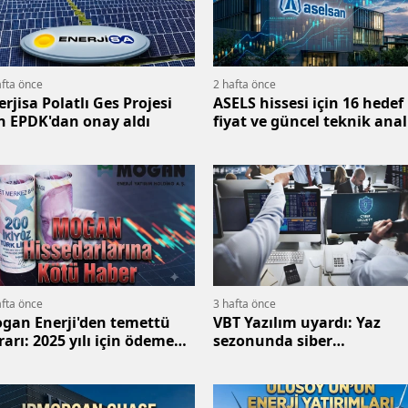
afta önce
2 hafta önce
erjisa Polatlı Ges Projesi
ASELS hissesi için 16 hedef
in EPDK'dan onay aldı
fiyat ve güncel teknik anal
afta önce
3 hafta önce
gan Enerji'den temettü
VBT Yazılım uyardı: Yaz
rarı: 2025 yılı için ödeme
sezonunda siber
k
dolandırıcılığa dikkat