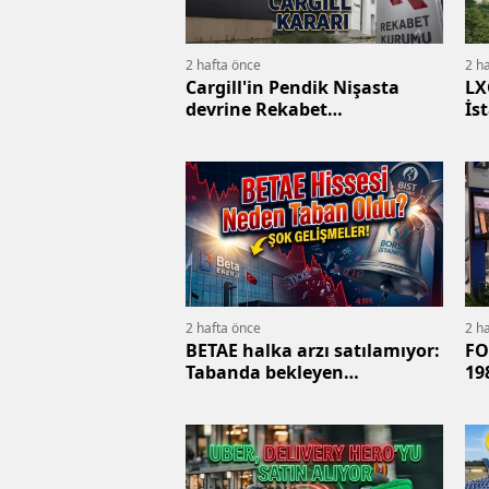
2 hafta önce
2 h
Cargill'in Pendik Nişasta
LX
devrine Rekabet
İs
Kurumu'ndan sert şartlar
ga
2 hafta önce
2 h
BETAE halka arzı satılamıyor:
FO
Tabanda bekleyen
19
milyonlarca lot
im