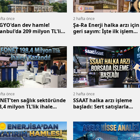
afta önce
2 hafta önce
GYO'dan dev hamle!
Şa-Ra Enerji halka arzı için
tanbul'da 209 milyon TL'lik
geri sayım: İşte ilk işlem
yrimenkul
günü
afta önce
2 hafta önce
NET'ten sağlık sektöründe
SSAAT halka arzı işleme
8,4 milyon TL'lik ihale
başladı: Sert satışlarla
zası
düşüşe geçti