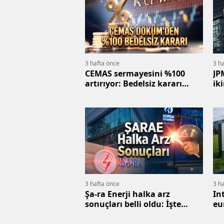
3 hafta önce
3 h
CEMAS sermayesini %100
JP
artırıyor: Bedelsiz kararı
ik
KAP'ta açıklandı
aç
3 hafta önce
3 h
Şa-ra Enerji halka arz
In
sonuçları belli oldu: İşte
eu
SARAE detayları