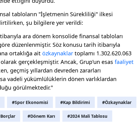
elde ettiğini duyurdu.
sal tabloların "İşletmenin Sürekliliği" ilkesi
tilirken, şu bilgilere yer verildi:
tibarıyla ara dönem konsolide finansal tabloları
göre düzenlenmiştir. Söz konusu tarih itibarıyla
ana ortaklığa ait
özkaynaklar
toplamı 1.302.620.063
olarak gerçekleşmiştir. Ancak, Grup'un esas
faaliyet
ken, geçmiş yıllardan devreden zararları
kısa vadeli yükümlülüklerin dönen varlıklardan
lduğu görülmektedir."
#Spor Ekonomisi
#Kap Bildirimi
#Özkaynaklar
 Borçlar
#Dönem Karı
#2024 Mali Tablosu