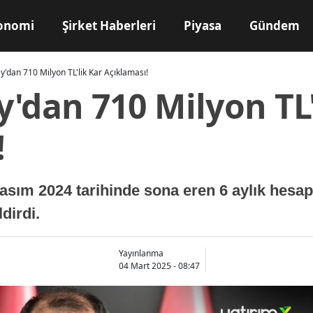
onomi
Şirket Haberleri
Piyasa
Gündem
y'dan 710 Milyon TL'lik Kar Açıklaması!
'dan 710 Milyon TL'
!
asım 2024 tarihinde sona eren 6 aylık hes
dirdi.
Yayınlanma
04 Mart 2025 - 08:47