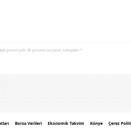
 ilgili yorum yok, ilk yorumu siz yazın, tartışalım *
tları
Borsa Verileri
Ekonomik Takvim
Künye
Çerez Polit