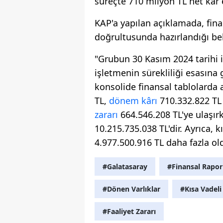
süreçte 710 milyon TL net kâr 
KAP'a yapılan açıklamada, finan
doğrultusunda hazırlandığı belir
"Grubun 30 Kasım 2024 tarihi i
işletmenin sürekliliği esasına 
konsolide finansal tablolarda 
TL,
dönem kârı
710.332.822 TL 
zararı
664.546.208 TL'ye ulaşır
10.215.735.038 TL'dir. Ayrıca, 
4.977.500.916 TL daha fazla o
#Galatasaray
#Finansal Rapor
#Dönen Varlıklar
#Kısa Vadeli
#Faaliyet Zararı