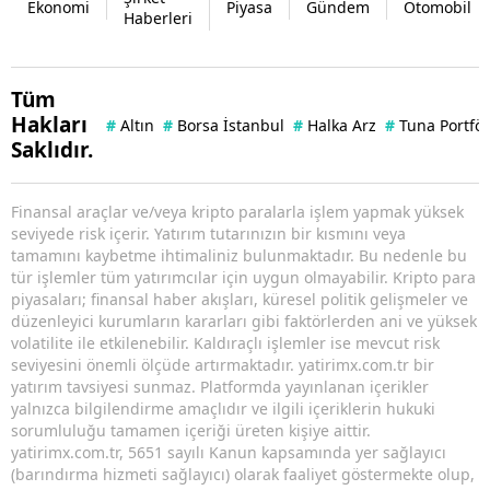
Ekonomi
Piyasa
Gündem
Otomobil
Haberleri
Tüm
Hakları
#
Altın
#
Borsa İstanbul
#
Halka Arz
#
Tuna Portfö
Saklıdır.
Finansal araçlar ve/veya kripto paralarla işlem yapmak yüksek
seviyede risk içerir. Yatırım tutarınızın bir kısmını veya
tamamını kaybetme ihtimaliniz bulunmaktadır. Bu nedenle bu
tür işlemler tüm yatırımcılar için uygun olmayabilir. Kripto para
piyasaları; finansal haber akışları, küresel politik gelişmeler ve
düzenleyici kurumların kararları gibi faktörlerden ani ve yüksek
volatilite ile etkilenebilir. Kaldıraçlı işlemler ise mevcut risk
seviyesini önemli ölçüde artırmaktadır. yatirimx.com.tr bir
yatırım tavsiyesi sunmaz. Platformda yayınlanan içerikler
yalnızca bilgilendirme amaçlıdır ve ilgili içeriklerin hukuki
sorumluluğu tamamen içeriği üreten kişiye aittir.
yatirimx.com.tr, 5651 sayılı Kanun kapsamında yer sağlayıcı
(barındırma hizmeti sağlayıcı) olarak faaliyet göstermekte olup,