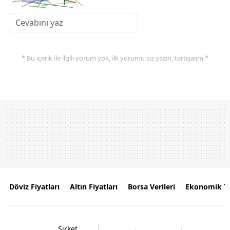
* Bu içerik ile ilgili yorum yok, ilk yorumu siz yazın, tartışalım *
Döviz Fiyatları
Altın Fiyatları
Borsa Verileri
Ekonomik T
Şirket