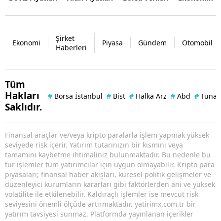
Şirket
Ekonomi
Piyasa
Gündem
Otomobil
Haberleri
Tüm
Hakları
#
Borsa İstanbul
#
Bist
#
Halka Arz
#
Abd
#
Tuna 
Saklıdır.
Finansal araçlar ve/veya kripto paralarla işlem yapmak yüksek
seviyede risk içerir. Yatırım tutarınızın bir kısmını veya
tamamını kaybetme ihtimaliniz bulunmaktadır. Bu nedenle bu
tür işlemler tüm yatırımcılar için uygun olmayabilir. Kripto para
piyasaları; finansal haber akışları, küresel politik gelişmeler ve
düzenleyici kurumların kararları gibi faktörlerden ani ve yüksek
volatilite ile etkilenebilir. Kaldıraçlı işlemler ise mevcut risk
seviyesini önemli ölçüde artırmaktadır. yatirimx.com.tr bir
yatırım tavsiyesi sunmaz. Platformda yayınlanan içerikler