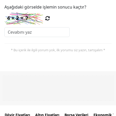
Aşağıdaki görselde işlemin sonucu kaçtır?
* Bu içerik ile ilgili yorum yok, ilk yorumu siz yazın, tartışalım *
Döviz Fiyatları
Altın Fiyatları
Borsa Verileri
Ekonomik T