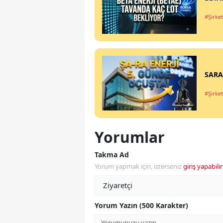
#Şirket
SARAE
#Şirket
Yorumlar
Takma Ad
Yorum yapmak için, isterseniz
giriş yapabilir
Yorum Yazın (500 Karakter)