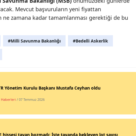
li Savunma Bakanlığı (MSB)
önümüzdeki günlerde
cak. Mevcut başvuruların yeni fiyattan
n ne zamana kadar tamamlanması gerektiği de bu
#Milli Savunma Bakanlığı
#Bedelli Askerlik
R Yönetim Kurulu Başkanı Mustafa Ceyhan oldu
 Haberleri
/ 07 Temmuz 2026
 hissesi tavan bozmadı: İşte tavanda bekleyen lot sayısı