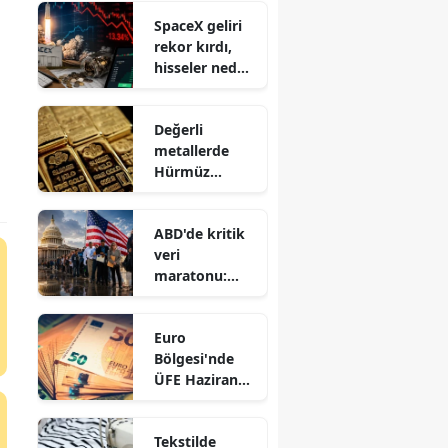
SpaceX geliri
rekor kırdı,
hisseler neden
sert düştü?
Değerli
metallerde
Hürmüz
Boğazı etkisi:
Altın 4.200
ABD'de kritik
doları aştı
veri
maratonu:
Gözler yarın
işsizlik
Euro
başvurularınd
Bölgesi'nde
a
ÜFE Haziran
Ayında Düşüşe
Geçti: Aylık
Tekstilde
%0,3 Geriledi!