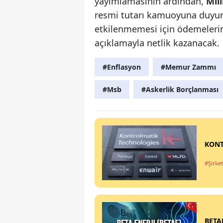
yayımlamasının ardından,
Mil
resmi tutarı kamuoyuna duyura
etkilenmemesi için ödemeleri
açıklamayla netlik kazanacak.
#Enflasyon
#Memur Zammı
#Msb
#Askerlik Borçlanması
KONT
#Şirket
BETAE