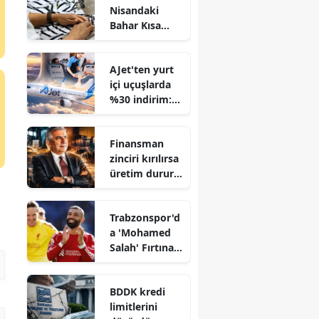
Nisandaki
Bahar Kısa
Sürdü:
Mayısta 14
AJet'ten yurt
Binden Fazla
içi uçuşlarda
İş Kaybı!
%30 indirim:
Kampanya
başladı
Finansman
zinciri kırılırsa
üretim durur:
İSO'dan uyarı
Trabzonspor'd
a 'Mohamed
Salah' Fırtınası
Finansal
Piyasaları
BDDK kredi
Salladı!
limitlerini