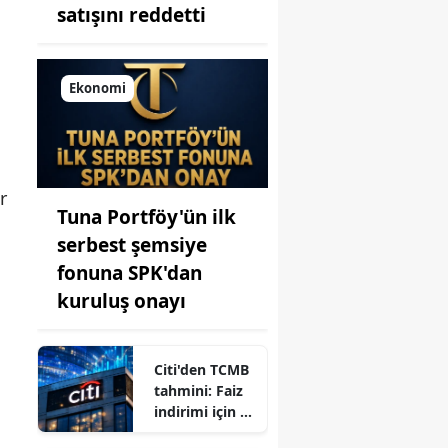
satışını reddetti
Ekonomi
r
Tuna Portföy'ün ilk
serbest şemsiye
fonuna SPK'dan
kuruluş onayı
Citi'den TCMB
tahmini: Faiz
indirimi için yıl
sonu işareti