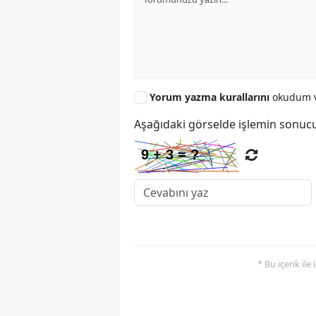
Yorum yazma kurallarını
okudum v
Aşağıdaki görselde işlemin sonucu
* Bu içerik ile