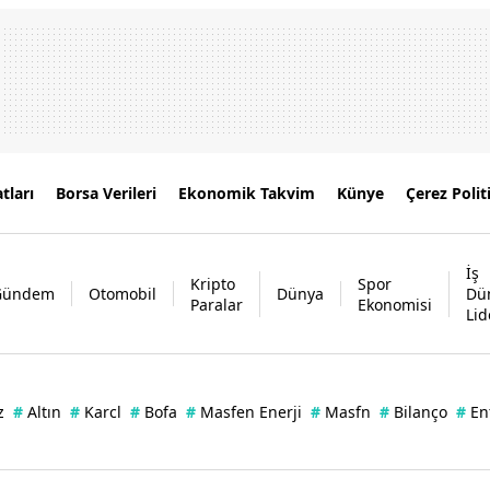
tları
Borsa Verileri
Ekonomik Takvim
Künye
Çerez Polit
İş
Kripto
Spor
Gündem
Otomobil
Dünya
Dü
Paralar
Ekonomisi
Lid
z
#
Altın
#
Karcl
#
Bofa
#
Masfen Enerji
#
Masfn
#
Bilanço
#
En