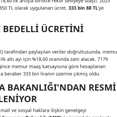
18,60'lık artışla birlikte rekor seviyeye ulaştı. 2025
n 850 TL olarak uygulanan ücret,
333 bin 88 TL
’ye
BEDELLI ÜCRETINI
K) tarafından paylaşılan veriler doğrultusunda, memu
ilk altı ayı için %18,60 oranında zam alacak. 7179
ğince memur maaş katsayısına göre hesaplanan
şla beraber 333 bin liranın üzerine çıkmış oldu.
A BAKANLIĞI'NDAN RESMI
LENIYOR
mali ve sosyal haklara ilişkin genelgeyi