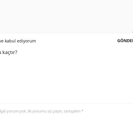
GÖNDE
e kabul ediyorum
 kaçtır?
 ilgili yorum yok, ilk yorumu siz yazın, tartışalım *