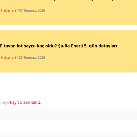
 Haberleri
/ 07 Temmuz 2026
 tavan lot sayısı kaç oldu? Şa-Ra Enerji 5. gün detayları
 Haberleri
/ 23 Temmuz 2026
veya
kayıt olabilirsiniz
.