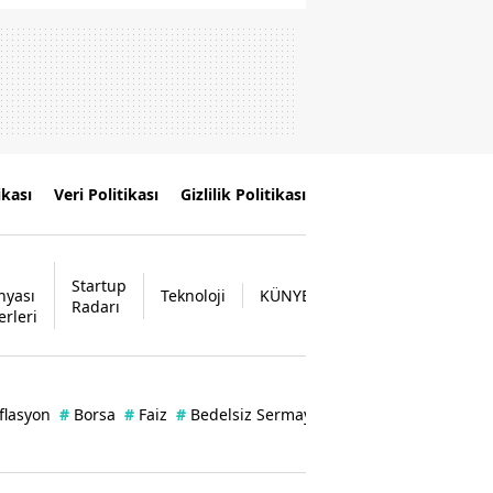
ikası
Veri Politikası
Gizlilik Politikası
Startup
nyası
Teknoloji
KÜNYE
İLETİŞİM
Radarı
erleri
flasyon
#
Borsa
#
Faiz
#
Bedelsiz Sermaye Artırımı