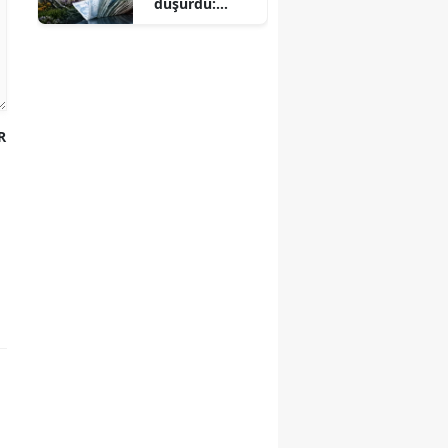
düşürdü:
Bankalarda
yeni dönem
R