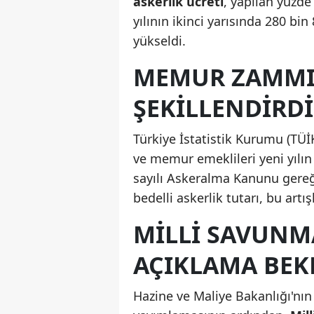
askerlik ücreti
, yapılan yüzde 
yılının ikinci yarısında 280 bi
yükseldi.
MEMUR ZAMMI 
ŞEKILLENDIRDI
Türkiye İstatistik Kurumu (TÜİ
ve memur emeklileri yeni yılın 
sayılı Askeralma Kanunu gere
bedelli askerlik tutarı, bu artı
MILLI SAVUNM
AÇIKLAMA BEK
Hazine ve Maliye Bakanlığı'nın 