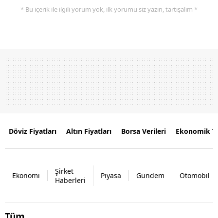
* Bu içerik ile ilgili yorum yok, ilk yorumu siz yazın, tartışalım *
Döviz Fiyatları
Altın Fiyatları
Borsa Verileri
Ekonomik T
Şirket
Ekonomi
Piyasa
Gündem
Otomobil
Haberleri
Tüm