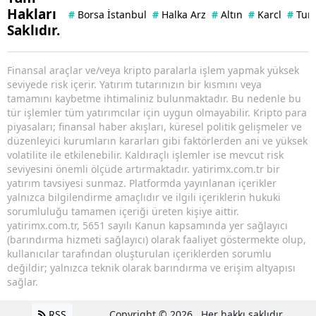
Hakları
#
Borsa İstanbul
#
Halka Arz
#
Altın
#
Karcl
#
Tuna
Saklıdır.
Finansal araçlar ve/veya kripto paralarla işlem yapmak yüksek
seviyede risk içerir. Yatırım tutarınızın bir kısmını veya
tamamını kaybetme ihtimaliniz bulunmaktadır. Bu nedenle bu
tür işlemler tüm yatırımcılar için uygun olmayabilir. Kripto para
piyasaları; finansal haber akışları, küresel politik gelişmeler ve
düzenleyici kurumların kararları gibi faktörlerden ani ve yüksek
volatilite ile etkilenebilir. Kaldıraçlı işlemler ise mevcut risk
seviyesini önemli ölçüde artırmaktadır. yatirimx.com.tr bir
yatırım tavsiyesi sunmaz. Platformda yayınlanan içerikler
yalnızca bilgilendirme amaçlıdır ve ilgili içeriklerin hukuki
sorumluluğu tamamen içeriği üreten kişiye aittir.
yatirimx.com.tr, 5651 sayılı Kanun kapsamında yer sağlayıcı
(barındırma hizmeti sağlayıcı) olarak faaliyet göstermekte olup,
kullanıcılar tarafından oluşturulan içeriklerden sorumlu
değildir; yalnızca teknik olarak barındırma ve erişim altyapısı
sağlar.
RSS
Copyright © 2026 . Her hakkı saklıdır.