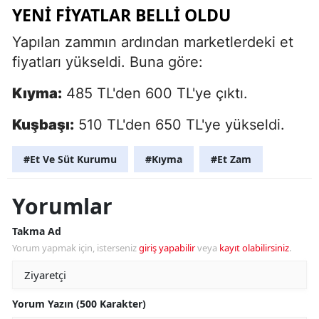
YENI FIYATLAR BELLI OLDU
Yapılan zammın ardından marketlerdeki et
fiyatları yükseldi. Buna göre:
Kıyma:
485 TL'den 600 TL'ye çıktı.
Kuşbaşı:
510 TL'den 650 TL'ye yükseldi.
#Et Ve Süt Kurumu
#Kıyma
#Et Zam
Yorumlar
Takma Ad
Yorum yapmak için, isterseniz
giriş yapabilir
veya
kayıt olabilirsiniz
.
Yorum Yazın (500 Karakter)