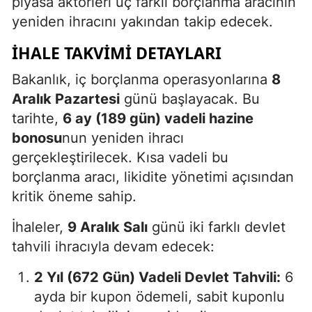
piyasa aktörleri üç farklı borçlanma aracının
yeniden ihracını yakından takip edecek.
İHALE TAKVIMI DETAYLARI
Bakanlık, iç borçlanma operasyonlarına
8
Aralık Pazartesi
günü başlayacak. Bu
tarihte,
6 ay (189 gün) vadeli hazine
bonosu
nun yeniden ihracı
gerçekleştirilecek. Kısa vadeli bu
borçlanma aracı, likidite yönetimi açısından
kritik öneme sahip.
İhaleler,
9 Aralık Salı
günü iki farklı devlet
tahvili ihracıyla devam edecek:
2 Yıl (672 Gün) Vadeli Devlet Tahvili:
6
ayda bir kupon ödemeli, sabit kuponlu