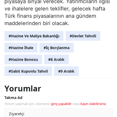
piyasaya sinyal verecek. Yatırımcıların ilgisi
ve ihalelere gelen teklifler, gelecek hafta
Türk finans piyasalarının ana gündem
maddelerinden biri olacak.
#Hazine Ve Maliye Bakanlığı
#Devlet Tahvili
#Hazine İhale
#İç Borçlanma
#Hazine Bonosu
#8 Aralık
#Sabit Kuponlu Tahvil
#9 Aralık
Yorumlar
Takma Ad
Yorum yapmak için, isterseniz
giriş yapabilir
veya
kayıt olabilirsiniz
.