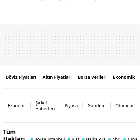
Döviz Fiyatları
Altın Fiyatları
Borsa Verileri
Ekonomik T
Şirket
Ekonomi
Piyasa
Gündem
Otomobil
Haberleri
Tüm
Hakları
#
Borsa İstanbul
#
Bist
#
Halka Arz
#
Abd
#
Tuna 