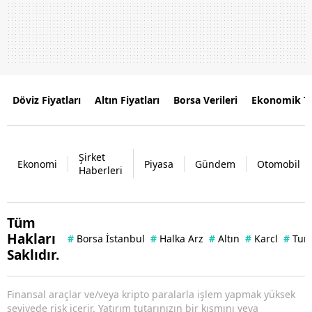
Döviz Fiyatları
Altın Fiyatları
Borsa Verileri
Ekonomik T
Şirket
Ekonomi
Piyasa
Gündem
Otomobil
Haberleri
Tüm
Hakları
#
Borsa İstanbul
#
Halka Arz
#
Altın
#
Karcl
#
Tuna
Saklıdır.
Finansal araçlar ve/veya kripto paralarla işlem yapmak yüksek
seviyede risk içerir. Yatırım tutarınızın bir kısmını veya