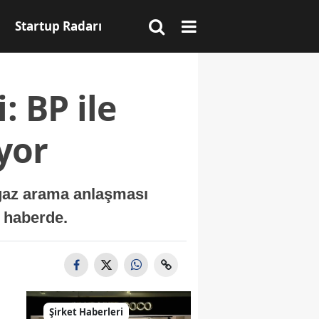
Startup Radarı
: BP ile
ıyor
 gaz arama anlaşması
ı haberde.
Şirket Haberleri