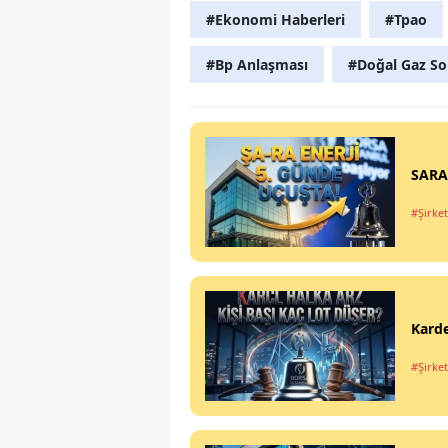
#Ekonomi Haberleri
#Tpao
#Bp Anlaşması
#Doğal Gaz So
SARAE
#Şirket
Karde
#Şirket