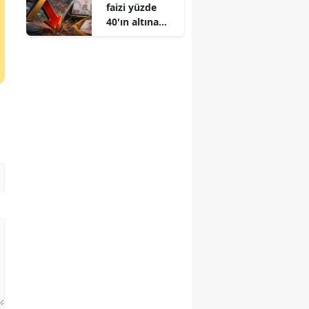
faizi yüzde
40'ın altına
indi: İşte son
durum