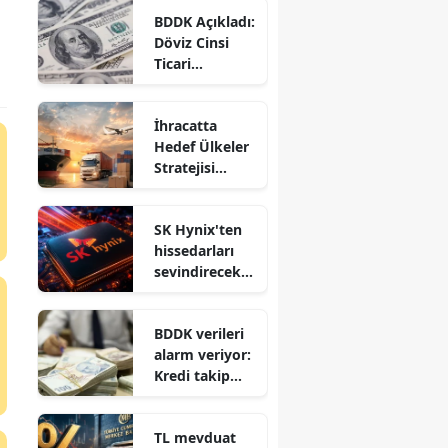
hangilerini
BDDK Açıkladı:
sattı?
Döviz Cinsi
Ticari
Kredilerde
Tüm
İhracatta
Zamanların
Hedef Ülkeler
Rekoru!
Stratejisi
Tutuyor: 6
Ayda 94 Milyar
SK Hynix'ten
Dolar İhracat!
hissedarları
sevindirecek
yeni adım
sinyali
BDDK verileri
alarm veriyor:
Kredi takip
oranı 9 yılın
zirvesinde!
TL mevduat