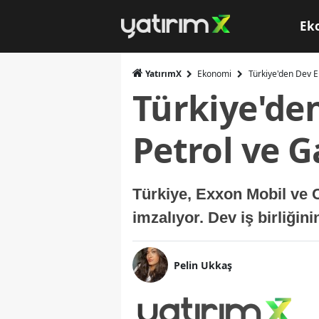
Ek
YatırımX
Ekonomi
Türkiye'den Dev En
Türkiye'den
Petrol ve G
Türkiye, Exxon Mobil ve 
imzalıyor. Dev iş birliğin
Pelin Ukkaş