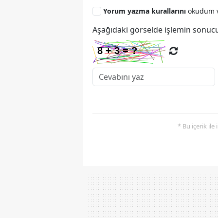
Yorum yazma kurallarını
okudum v
Aşağıdaki görselde işlemin sonucu
* Bu içerik ile