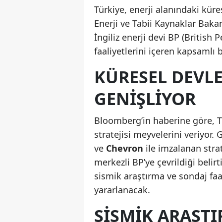
Türkiye, enerji alanındaki küres
Enerji ve Tabii Kaynaklar Bak
İngiliz enerji devi BP (British
faaliyetlerini içeren kapsamlı
KÜRESEL DEVLE
GENIŞLIYOR
Bloomberg’in haberine göre, Tü
stratejisi meyvelerini veriyor.
ve
Chevron
ile imzalanan strat
merkezli BP’ye çevrildiği belirt
sismik araştırma ve sondaj faa
yararlanacak.
SISMIK ARAŞT