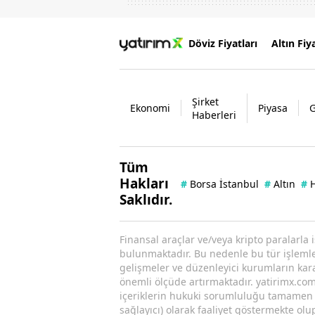
Döviz Fiyatları
Altın Fiya
Şirket
Ekonomi
Piyasa
Haberleri
Tüm
Hakları
#
Borsa İstanbul
#
Altın
#
H
Saklıdır.
Finansal araçlar ve/veya kripto paralarla 
bulunmaktadır. Bu nedenle bu tür işlemler 
gelişmeler ve düzenleyici kurumların kararl
önemli ölçüde artırmaktadır. yatirimx.com.
içeriklerin hukuki sorumluluğu tamamen iç
sağlayıcı) olarak faaliyet göstermekte olu