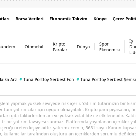
tları
Borsa Verileri
Ekonomik Takvim
Künye
Çerez Polit
İş
Kripto
Spor
Gündem
Otomobil
Dünya
Dü
Paralar
Ekonomisi
Lid
alka Arz
#
Tuna Portföy Serbest Fon
#
Tuna Portföy Serbest Şems
işlem yapmak yüksek seviyede risk içerir. Yatırım tutarınızın bir k
tüm yatırımcılar için uygun olmayabilir. Kripto para piyasaları; fin
arı gibi faktörlerden ani ve yüksek volatilite ile etkilenebilir. Kaldı
tr bir yatırım tavsiyesi sunmaz. Platformda yayınlanan içerikler yal
eriği üreten kişiye aittir. yatirimx.com.tr, 5651 sayılı Kanun kaps
p, kullanıcılar tarafından oluşturulan içeriklerden sorumlu değildir