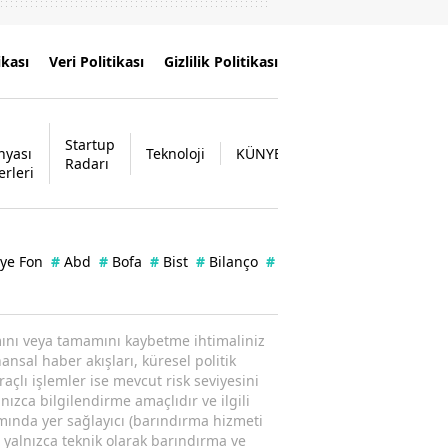
ikası
Veri Politikası
Gizlilik Politikası
Startup
nyası
Teknoloji
KÜNYE
İLETİŞİM
Radarı
erleri
iye Fon
#
Abd
#
Bofa
#
Bist
#
Bilanço
#
Enflasyon
#
Kap
#
Zerg
ısmını veya tamamını kaybetme ihtimaliniz
ansal haber akışları, küresel politik
raçlı işlemler ise mevcut risk seviyesini
nızca bilgilendirme amaçlıdır ve ilgili
amında yer sağlayıcı (barındırma hizmeti
; yalnızca teknik olarak barındırma ve