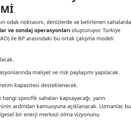
EMI
ın odak noktasını, denizlerde ve belirlenen sahalard
lar ve sondaj operasyonları
oluşturuyor. Türkiye
PAO) ile BP arasındaki bu ortak çalışma modeli
ılacak.
asyonlarında maliyet ve risk paylaşımı yapılacak.
i üretim kapasitesi desteklenecek.
 hangi spesifik sahaları kapsayacağı, yarın
ninin ardından kamuoyuna açıklanacak. Uzmanlar, b
ölgesel bir enerji merkezi olma vizyonunu
.