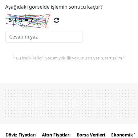
Aşağıdaki görselde işlemin sonucu kaçtır?
* Bu içerik ile ilgili yorum yok, ilk yorumu siz yazın, tartışalım *
Döviz Fiyatları
Altın Fiyatları
Borsa Verileri
Ekonomik T