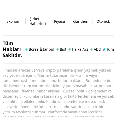
Şirket
Ekonomi
Piyasa
Gündem
Otomobil
Haberleri
Tüm
Hakları
#
Borsa İstanbul
#
Bist
#
Halka Arz
#
Abd
#
Tuna 
Saklıdır.
Finansal araçlar ve/veya kripto paralarla işlem yapmak yüksek
seviyede risk içerir. Yatırım tutarınızın bir kısmını veya
tamamını kaybetme ihtimaliniz bulunmaktadır. Bu nedenle bu
tür işlemler tüm yatırımcılar için uygun olmayabilir. Kripto para
piyasaları; finansal haber akışları, küresel politik gelişmeler ve
düzenleyici kurumların kararları gibi faktörlerden ani ve yüksek
volatilite ile etkilenebilir. Kaldıraçlı işlemler ise mevcut risk
seviyesini önemli ölçüde artırmaktadır. yatirimx.com.tr bir
yatırım tavsiyesi sunmaz. Platformda yayınlanan içerikler