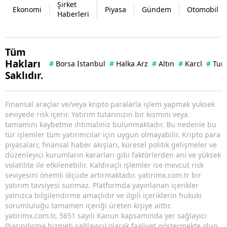
Şirket
Ekonomi
Piyasa
Gündem
Otomobil
Haberleri
Tüm
Hakları
#
Borsa İstanbul
#
Halka Arz
#
Altın
#
Karcl
#
Tuna
Saklıdır.
Finansal araçlar ve/veya kripto paralarla işlem yapmak yüksek
seviyede risk içerir. Yatırım tutarınızın bir kısmını veya
tamamını kaybetme ihtimaliniz bulunmaktadır. Bu nedenle bu
tür işlemler tüm yatırımcılar için uygun olmayabilir. Kripto para
piyasaları; finansal haber akışları, küresel politik gelişmeler ve
düzenleyici kurumların kararları gibi faktörlerden ani ve yüksek
volatilite ile etkilenebilir. Kaldıraçlı işlemler ise mevcut risk
seviyesini önemli ölçüde artırmaktadır. yatirimx.com.tr bir
yatırım tavsiyesi sunmaz. Platformda yayınlanan içerikler
yalnızca bilgilendirme amaçlıdır ve ilgili içeriklerin hukuki
sorumluluğu tamamen içeriği üreten kişiye aittir.
yatirimx.com.tr, 5651 sayılı Kanun kapsamında yer sağlayıcı
(barındırma hizmeti sağlayıcı) olarak faaliyet göstermekte olup,