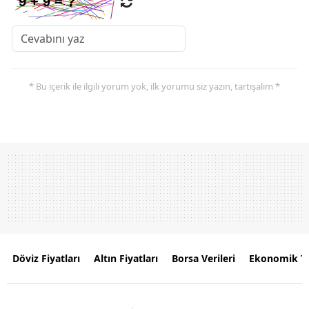
* Bu içerik ile ilgili yorum yok, ilk yorumu siz yazın, tartışalım *
Döviz Fiyatları
Altın Fiyatları
Borsa Verileri
Ekonomik T