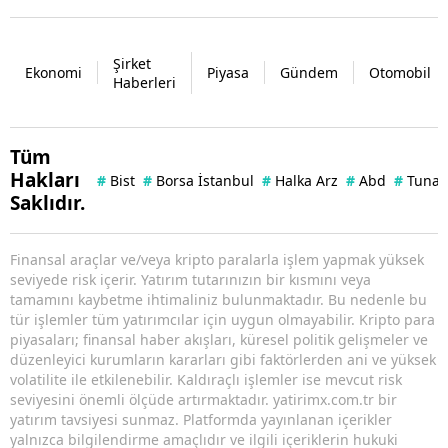
Şirket
Ekonomi
Piyasa
Gündem
Otomobil
Haberleri
Tüm
Hakları
#
Bist
#
Borsa İstanbul
#
Halka Arz
#
Abd
#
Tuna 
Saklıdır.
Finansal araçlar ve/veya kripto paralarla işlem yapmak yüksek
seviyede risk içerir. Yatırım tutarınızın bir kısmını veya
tamamını kaybetme ihtimaliniz bulunmaktadır. Bu nedenle bu
tür işlemler tüm yatırımcılar için uygun olmayabilir. Kripto para
piyasaları; finansal haber akışları, küresel politik gelişmeler ve
düzenleyici kurumların kararları gibi faktörlerden ani ve yüksek
volatilite ile etkilenebilir. Kaldıraçlı işlemler ise mevcut risk
seviyesini önemli ölçüde artırmaktadır. yatirimx.com.tr bir
yatırım tavsiyesi sunmaz. Platformda yayınlanan içerikler
yalnızca bilgilendirme amaçlıdır ve ilgili içeriklerin hukuki