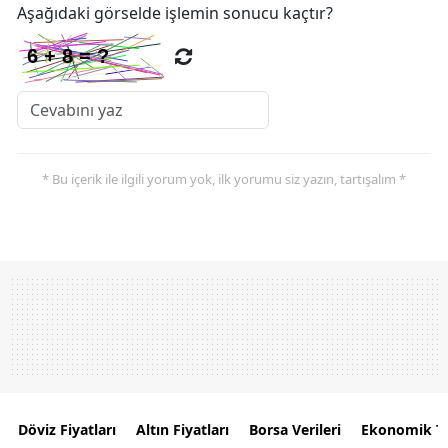
Aşağıdaki görselde işlemin sonucu kaçtır?
* Bu içerik ile ilgili yorum yok, ilk yorumu siz yazın, tartışalım *
Döviz Fiyatları
Altın Fiyatları
Borsa Verileri
Ekonomik T