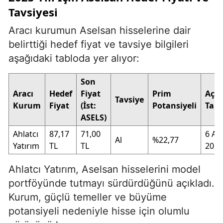
Tavsiyesi
Aracı kurumun Aselsan hisselerine dair
belirttiği hedef fiyat ve tavsiye bilgileri
aşağıdaki tabloda yer alıyor:
Son
Aracı
Hedef
Fiyat
Prim
Açı
Tavsiye
Kurum
Fiyat
(İst:
Potansiyeli
Tari
ASELS)
Ahlatcı
87,17
71,00
6 Ara
Al
%22,77
Yatırım
TL
TL
2024
Ahlatcı Yatırım, Aselsan hisselerini model
portföyünde tutmayı sürdürdüğünü açıkladı.
Kurum, güçlü temeller ve büyüme
potansiyeli nedeniyle hisse için olumlu