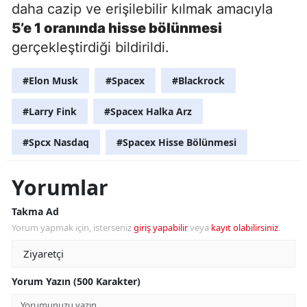
daha cazip ve erişilebilir kılmak amacıyla
5’e 1 oranında hisse bölünmesi
gerçekleştirdiği bildirildi.
#Elon Musk
#Spacex
#Blackrock
#Larry Fink
#Spacex Halka Arz
#Spcx Nasdaq
#Spacex Hisse Bölünmesi
Yorumlar
Takma Ad
Yorum yapmak için, isterseniz
giriş yapabilir
veya
kayıt olabilirsiniz
.
Yorum Yazın (500 Karakter)