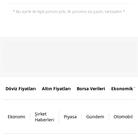
* Bu içerik ile ilgili yorum yok, ilk yorumu siz yazın, tartışalım *
Döviz Fiyatları
Altın Fiyatları
Borsa Verileri
Ekonomik T
Şirket
Ekonomi
Piyasa
Gündem
Otomobil
Haberleri