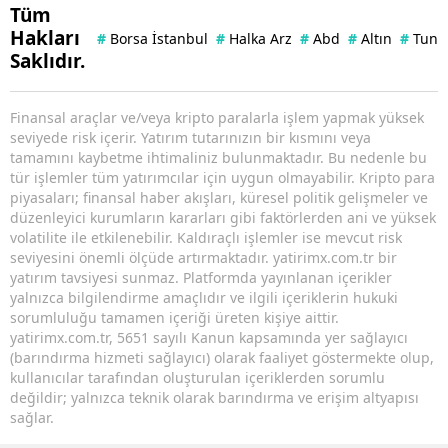
Tüm
Hakları
#
Borsa İstanbul
#
Halka Arz
#
Abd
#
Altın
#
Tuna 
Saklıdır.
Finansal araçlar ve/veya kripto paralarla işlem yapmak yüksek
seviyede risk içerir. Yatırım tutarınızın bir kısmını veya
tamamını kaybetme ihtimaliniz bulunmaktadır. Bu nedenle bu
tür işlemler tüm yatırımcılar için uygun olmayabilir. Kripto para
piyasaları; finansal haber akışları, küresel politik gelişmeler ve
düzenleyici kurumların kararları gibi faktörlerden ani ve yüksek
volatilite ile etkilenebilir. Kaldıraçlı işlemler ise mevcut risk
seviyesini önemli ölçüde artırmaktadır. yatirimx.com.tr bir
yatırım tavsiyesi sunmaz. Platformda yayınlanan içerikler
yalnızca bilgilendirme amaçlıdır ve ilgili içeriklerin hukuki
sorumluluğu tamamen içeriği üreten kişiye aittir.
yatirimx.com.tr, 5651 sayılı Kanun kapsamında yer sağlayıcı
(barındırma hizmeti sağlayıcı) olarak faaliyet göstermekte olup,
kullanıcılar tarafından oluşturulan içeriklerden sorumlu
değildir; yalnızca teknik olarak barındırma ve erişim altyapısı
sağlar.