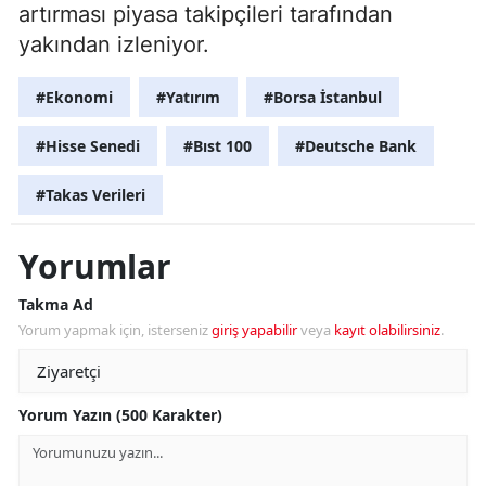
artırması piyasa takipçileri tarafından
yakından izleniyor.
#Ekonomi
#Yatırım
#Borsa İstanbul
#Hisse Senedi
#Bıst 100
#Deutsche Bank
#Takas Verileri
Yorumlar
Takma Ad
Yorum yapmak için, isterseniz
giriş yapabilir
veya
kayıt olabilirsiniz
.
Yorum Yazın (500 Karakter)