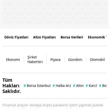
Döviz Fiyatları
Altın Fiyatları
Borsa Verileri
Ekonomik T
Şirket
Ekonomi
Piyasa
Gündem
Otomobil
Haberleri
Tüm
Hakları
#
Borsa İstanbul
#
Halka Arz
#
Altın
#
Karcl
#
Bof
Saklıdır.
Finansal araçlar ve/veya kripto paralarla işlem yapmak yüksek