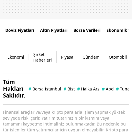
Döviz Fiyatları
Altın Fiyatları
Borsa Verileri
Ekonomik T
Şirket
Ekonomi
Piyasa
Gündem
Otomobil
Haberleri
Tüm
Hakları
#
Borsa İstanbul
#
Bist
#
Halka Arz
#
Abd
#
Tuna 
Saklıdır.
Finansal araçlar ve/veya kripto paralarla işlem yapmak yüksek
seviyede risk içerir. Yatırım tutarınızın bir kısmını veya
tamamını kaybetme ihtimaliniz bulunmaktadır. Bu nedenle bu
tür işlemler tüm yatırımcılar için uygun olmayabilir. Kripto para