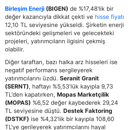
Birleşim Enerji
(BIGEN)
de %17,48'lik bir
değer kazancıyla dikkat çekti ve
hisse fiyatı
12,10 TL seviyesine yükseldi. Şirketin enerji
sektöründeki gelişmeleri ve gelecekteki
projeleri, yatırımcıların ilgisini çekmiş
olabilir.
Diğer taraftan, bazı halka arz hisseleri ise
negatif performans sergileyerek
yatırımcılarını üzdü.
Seranit Granit
(SERNT)
, haftayı %5,53’lük kayıpla 9,73
TL’den kapatırken,
Mopas Marketçilik
(MOPAS)
%6,52 değer kaybederek 29,24
TL seviyesine düştü.
Destek Faktoring
(DSTKF)
ise %4,32'lik bir kayıpla 108,60
TL'ye gerileyerek yatırımcılarını hayal