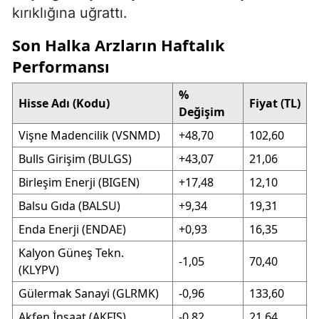
kırıklığına uğrattı.
Son Halka Arzların Haftalık
Performansı
%
Hisse Adı (Kodu)
Fiyat (TL)
Değişim
Vişne Madencilik (VSNMD)
+48,70
102,60
Bulls Girişim (BULGS)
+43,07
21,06
Birleşim Enerji (BIGEN)
+17,48
12,10
Balsu Gıda (BALSU)
+9,34
19,31
Enda Enerji (ENDAE)
+0,93
16,35
Kalyon Güneş Tekn.
-1,05
70,40
(KLYPV)
Gülermak Sanayi (GLRMK)
-0,96
133,60
Akfen İnşaat (AKFIS)
-0,82
21,64