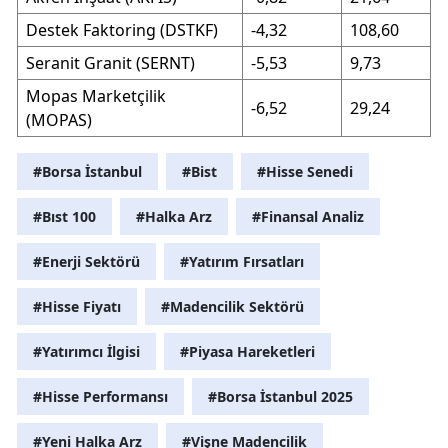
Destek Faktoring (DSTKF)
-4,32
108,60
Seranit Granit (SERNT)
-5,53
9,73
Mopas Marketçilik
-6,52
29,24
(MOPAS)
#Borsa İstanbul
#Bist
#Hisse Senedi
#Bıst 100
#Halka Arz
#Finansal Analiz
#Enerji Sektörü
#Yatırım Fırsatları
#Hisse Fiyatı
#Madencilik Sektörü
#Yatırımcı İlgisi
#Piyasa Hareketleri
#Hisse Performansı
#Borsa İstanbul 2025
#Yeni Halka Arz
#Vişne Madencilik