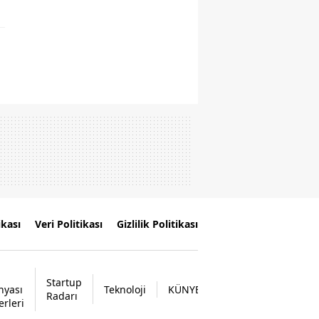
düştü
ikası
Veri Politikası
Gizlilik Politikası
Startup
nyası
Teknoloji
KÜNYE
İLETİŞİM
Radarı
erleri