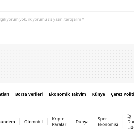
 ilgili yorum yok, ilk yorumu siz yazın, tartışalım *
tları
Borsa Verileri
Ekonomik Takvim
Künye
Çerez Polit
İş
Kripto
Spor
Gündem
Otomobil
Dünya
Dü
Paralar
Ekonomisi
Lid