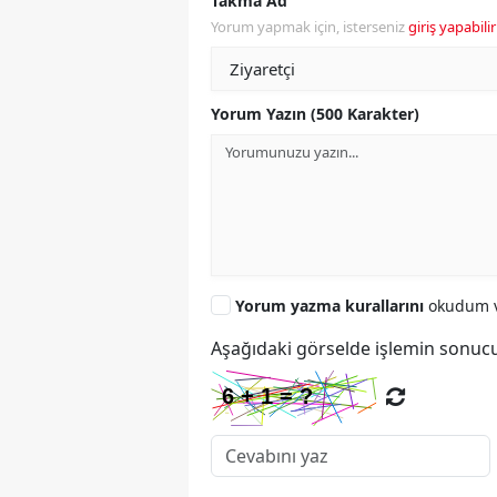
Takma Ad
Yorum yapmak için, isterseniz
giriş yapabilir
Yorum Yazın (500 Karakter)
Yorum yazma kurallarını
okudum v
Aşağıdaki görselde işlemin sonucu