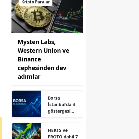
Kripto Paralar
Mysten Labs,
Western Union ve
Binance
cephesinden dev
adımlar
Borsa
İstanbul’da 4
göstergesi
birden
yükselen
HEKTS ve
hisseler!
FROTO dahil 7