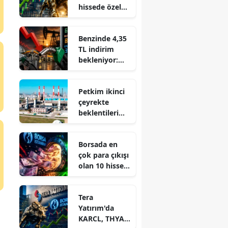
hissede özel
emir işlemi
gerçekleşti
Benzinde 4,35
TL indirim
bekleniyor:
Pompaya
yansıyacak
Petkim ikinci
mı?
çeyrekte
beklentileri
aştı: 4,08
milyar TL net
Borsada en
kâr
çok para çıkışı
olan 10 hisse
açıklandı
Tera
Yatırım'da
KARCL, THYAO