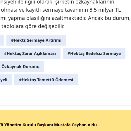
iyeli ile ilgili olarak, şirketin özkaynaklarının
olması ve kayıtlı sermaye tavanının 8,5 milyar TL
ımı yapma olasılığını azaltmaktadır. Ancak bu durum,
tablolara göre değişebilir.
#Hekts Sermaye Artırımı
#Hektaş Zarar Açıklaması
#Hektaş Bedelsiz Sermaye
ş Özkaynak Durumu
yeli
#Hektaş Temettü Ödemesi
R Yönetim Kurulu Başkanı Mustafa Ceyhan oldu