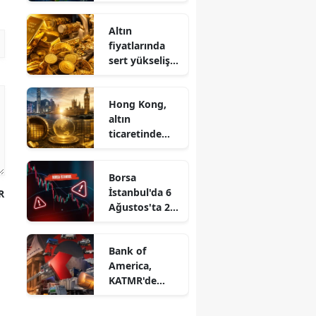
ve ISCTR
satışta öne
Altın
çıktı
fiyatlarında
sert yükseliş:
Ons altın 7
haftanın
Hong Kong,
zirvesinde
altın
ticaretinde
Londra'ya
rakip oluyor
Borsa
İstanbul'da 6
R
Ağustos'ta 2
hissenin
tedbiri
Bank of
kalkıyor
America,
KATMR'de
yüzde 5
sınırının altına