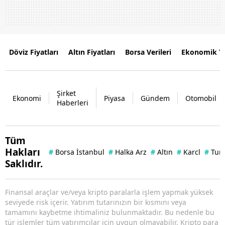
Döviz Fiyatları
Altın Fiyatları
Borsa Verileri
Ekonomik T
Şirket
Ekonomi
Piyasa
Gündem
Otomobil
Haberleri
Tüm
Hakları
#
Borsa İstanbul
#
Halka Arz
#
Altın
#
Karcl
#
Tuna
Saklıdır.
Finansal araçlar ve/veya kripto paralarla işlem yapmak yüksek
seviyede risk içerir. Yatırım tutarınızın bir kısmını veya
tamamını kaybetme ihtimaliniz bulunmaktadır. Bu nedenle bu
tür işlemler tüm yatırımcılar için uygun olmayabilir. Kripto para