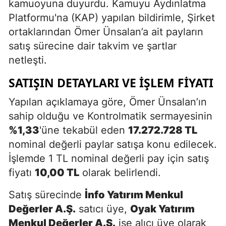
kamuoyuna duyurdu. Kamuyu Aydınlatma
Platformu'na (KAP) yapılan bildirimle, Şirket
ortaklarından Ömer Ünsalan’a ait payların
satış sürecine dair takvim ve şartlar
netleşti.
SATIŞIN DETAYLARI VE İŞLEM FIYATI
Yapılan açıklamaya göre, Ömer Ünsalan’ın
sahip olduğu ve Kontrolmatik sermayesinin
%1,33
'üne tekabül eden
17.272.728 TL
nominal değerli paylar satışa konu edilecek.
İşlemde 1 TL nominal değerli pay için satış
fiyatı
10,00 TL
olarak belirlendi.
Satış sürecinde
İnfo Yatırım Menkul
Değerler A.Ş.
satıcı üye,
Oyak Yatırım
Menkul Değerler A.Ş.
ise alıcı üye olarak