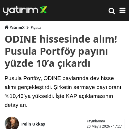
YatırımX
Piyasa
ODINE hissesinde alım!
Pusula Portföy payını
yüzde 10’a çıkardı
Pusula Portföy, ODINE paylarında dev hisse
alımı gerçekleştirdi. Şirketin sermaye payı oranı
%10,46'ya yükseldi. İşte KAP açıklamasının
detayları.
Yayınlanma
Pelin Ukkaş
20 Mayıs 2026 - 17:27