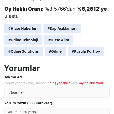
Oy Hakkı Oranı:
%3,5766’dan
%6,2612’ye
ulaştı.
#Hisse Haberleri
#Kap Açıklaması
#Odine Teknoloji
#Hisse Alım
#Odine Solutions
#Odıne
#Pusula Portföy
Yorumlar
Takma Ad
Yorum yapmak için, isterseniz
giriş yapabilir
veya
kayıt olabilirsiniz
.
Yorum Yazın (500 Karakter)