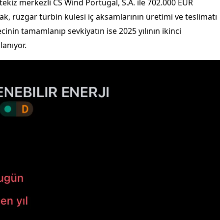
tekiz merkezli CS Wind Portugal, S.A. ile 702.000 EUR
, rüzgar türbin kulesi iç aksamlarının üretimi ve teslimatı
cinin tamamlanıp sevkiyatın ise 2025 yılının ikinci
lanıyor.