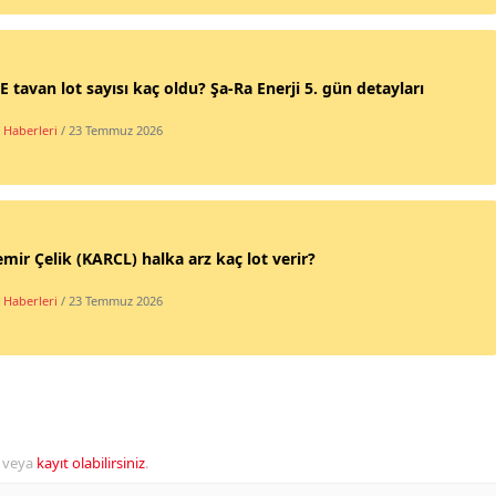
 tavan lot sayısı kaç oldu? Şa-Ra Enerji 5. gün detayları
 Haberleri
/ 23 Temmuz 2026
mir Çelik (KARCL) halka arz kaç lot verir?
 Haberleri
/ 23 Temmuz 2026
veya
kayıt olabilirsiniz
.