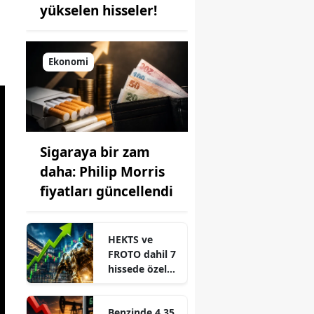
yükselen hisseler!
Ekonomi
Sigaraya bir zam
daha: Philip Morris
fiyatları güncellendi
HEKTS ve
FROTO dahil 7
hissede özel
emir işlemi
gerçekleşti
Benzinde 4,35