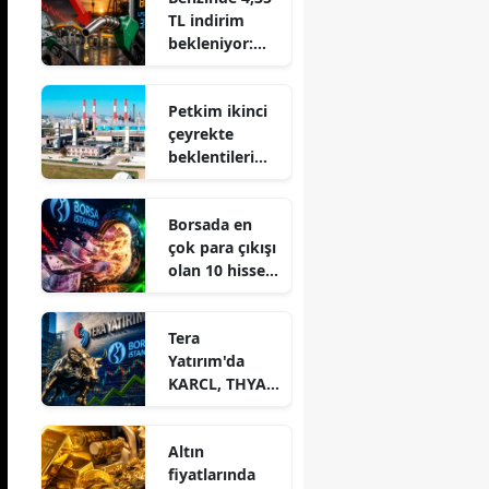
TL indirim
bekleniyor:
Pompaya
yansıyacak
Petkim ikinci
mı?
çeyrekte
beklentileri
aştı: 4,08
milyar TL net
Borsada en
kâr
çok para çıkışı
olan 10 hisse
açıklandı
Tera
Yatırım'da
KARCL, THYAO
ve ISCTR
satışta öne
Altın
çıktı
fiyatlarında