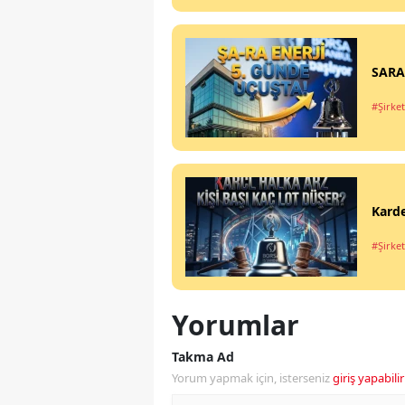
SARAE
#Şirket
Karde
#Şirket
Yorumlar
Takma Ad
Yorum yapmak için, isterseniz
giriş yapabilir