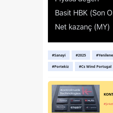
#Sanayi
#2025
#Yenileneb
#Portekiz
#Cs Wind Portugal
KONT
#Şirket