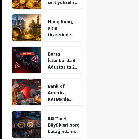
sert yükseliş:
Ons altın 7
haftanın
Hong Kong,
zirvesinde
altın
ticaretinde
Londra'ya
rakip oluyor
Borsa
İstanbul'da 6
Ağustos'ta 2
hissenin
tedbiri
Bank of
kalkıyor
America,
KATMR'de
yüzde 5
sınırının altına
BIST'in 4
düştü
Büyükleri borç
batağında mı?
FENER, GSRAY,