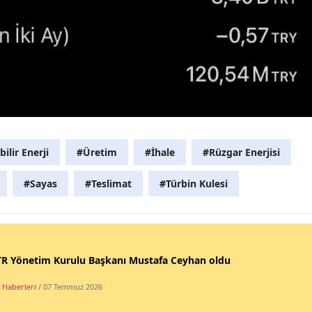
ilir Enerji
#Üretim
#İhale
#Rüzgar Enerjisi
#Sayas
#Teslimat
#Türbin Kulesi
R Yönetim Kurulu Başkanı Mustafa Ceyhan oldu
 Haberleri
/ 07 Temmuz 2026