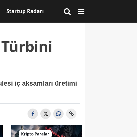
Startup Radarı
 Türbini
esi iç aksamları üretimi
Kripto Paralar