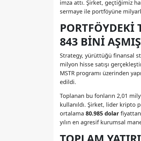
imza attı. Şirket, geçtiğimiz ha
sermaye ile portföyüne milyarl
PORTFÖYDEKI 
843 BINI AŞMIŞ
Strategy, yürüttüğü finansal s
milyon hisse satışı gerçekleşti
MSTR programı üzerinden yapıl
edildi.
Toplanan bu fonların 2,01 mily
kullanıldı. Şirket, lider kripto
ortalama
80.985 dolar
fiyatta
yılın en agresif kurumsal manev
TOPLAM YATIRI