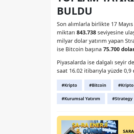
BULDU
Son alımlarla birlikte 17 Mayıs
miktarı
843.738
seviyesine ulaş
milyar dolar yatırım yapan Str
ise Bitcoin başına
75.700 dola
Piyasalarda ise dalgalı seyir d
saat 16.02 itibarıyla yüzde 0,
#Kripto
#Bitcoin
#Kripto
#Kurumsal Yatırım
#Strategy
SARAE