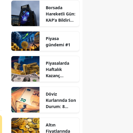
Tesis Fiyatları
Borsada
Yenilendi!
Hareketli Gün:
KAP’a Bildirim
Yapan 13
Şirkette Son
Piyasa
Durum!
gündemi #1
Piyasalarda
Haftalık
Kazanç
Raporu: Borsa,
Dolar ve
Döviz
Altında Sert
Kurlarında Son
Yükseliş!
Durum: 8
Ağustos Dolar,
Euro ve Sterlin
Altın
Kaç TL?
Fiyatlarında