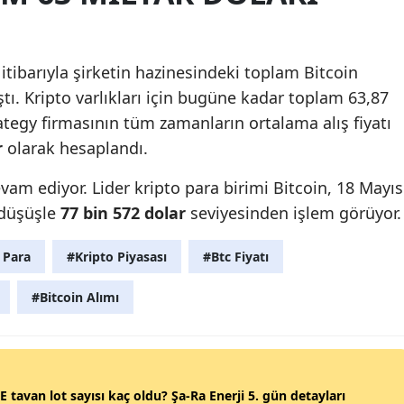
 itibarıyla şirketin hazinesindeki toplam Bitcoin
tı. Kripto varlıkları için bugüne kadar toplam 63,87
ategy firmasının tüm zamanların ortalama alış fiyatı
r
olarak hesaplandı.
evam ediyor. Lider kripto para birimi Bitcoin, 18 Mayıs
9 düşüşle
77 bin 572 dolar
seviyesinden işlem görüyor.
 Para
#Kripto Piyasası
#Btc Fiyatı
#Bitcoin Alımı
 tavan lot sayısı kaç oldu? Şa-Ra Enerji 5. gün detayları