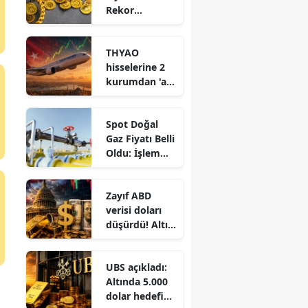
Rekor
Yükseliş: 8
Ağustos Gram
THYAO
ve Çeyrek
hisselerine 2
Altın Kaç TL?
kurumdan 'al'
tavsiyesi ve
yeni hedef
Spot Doğal
fiyat
Gaz Fiyatı Belli
Oldu: İşlem
Hacminde Sert
Düşüş!
Zayıf ABD
verisi doları
düşürdü! Altın
ve euro sert
yükseldi
UBS açıkladı:
Altında 5.000
dolar hedefi