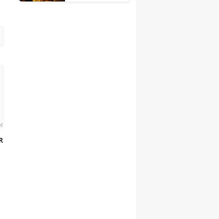
için kritik
tarih
R