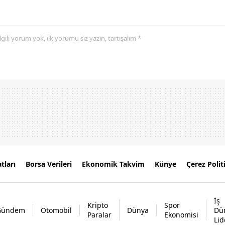
 ilgili yorum yok, ilk yorumu siz yazın, tartışalım *
tları
Borsa Verileri
Ekonomik Takvim
Künye
Çerez Polit
İş
Kripto
Spor
Gündem
Otomobil
Dünya
Dü
Paralar
Ekonomisi
Lid