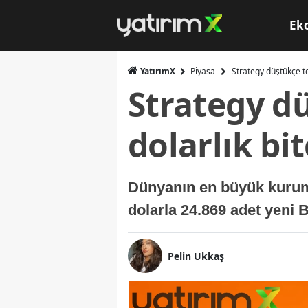
Ek
YatırımX
Piyasa
Strategy düştükçe top
Strategy dü
dolarlık bi
Dünyanın en büyük kurumsa
dolarla 24.869 adet yeni Bi
Pelin Ukkaş