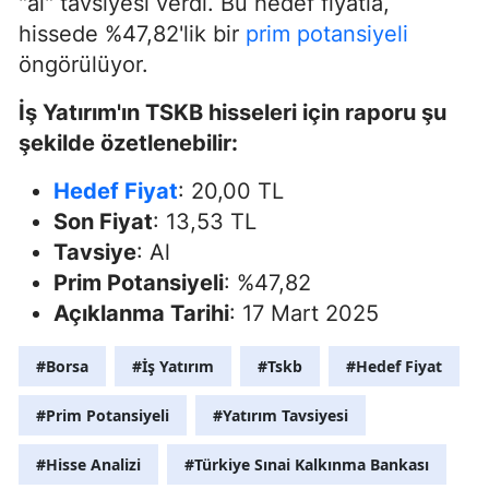
"al" tavsiyesi verdi. Bu hedef fiyatla,
hissede %47,82'lik bir
prim potansiyeli
öngörülüyor.
İş Yatırım'ın TSKB hisseleri için raporu şu
şekilde özetlenebilir:
Hedef Fiyat
: 20,00 TL
Son Fiyat
: 13,53 TL
Tavsiye
: Al
Prim Potansiyeli
: %47,82
Açıklanma Tarihi
: 17 Mart 2025
#Borsa
#İş Yatırım
#Tskb
#Hedef Fiyat
#Prim Potansiyeli
#Yatırım Tavsiyesi
#Hisse Analizi
#Türkiye Sınai Kalkınma Bankası