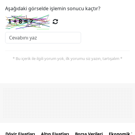
Aşağıdaki görselde işlemin sonucu kaçtır?
* Bu içerik ile ilgili yorum yok, ilk yorumu siz yazın, tartışalım *
Döviz Fiyatları
Altın Fiyatları
Borsa Verileri
Ekonomik T