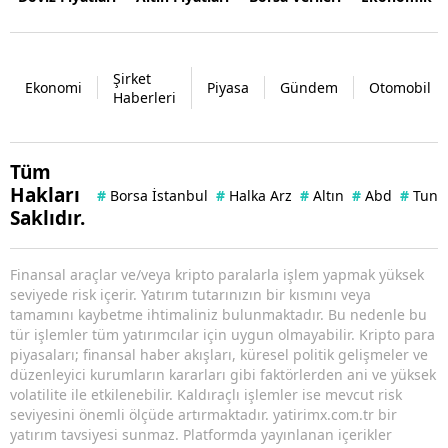
Şirket
Ekonomi
Piyasa
Gündem
Otomobil
Haberleri
Tüm
Hakları
#
Borsa İstanbul
#
Halka Arz
#
Altın
#
Abd
#
Tuna 
Saklıdır.
Finansal araçlar ve/veya kripto paralarla işlem yapmak yüksek
seviyede risk içerir. Yatırım tutarınızın bir kısmını veya
tamamını kaybetme ihtimaliniz bulunmaktadır. Bu nedenle bu
tür işlemler tüm yatırımcılar için uygun olmayabilir. Kripto para
piyasaları; finansal haber akışları, küresel politik gelişmeler ve
düzenleyici kurumların kararları gibi faktörlerden ani ve yüksek
volatilite ile etkilenebilir. Kaldıraçlı işlemler ise mevcut risk
seviyesini önemli ölçüde artırmaktadır. yatirimx.com.tr bir
yatırım tavsiyesi sunmaz. Platformda yayınlanan içerikler