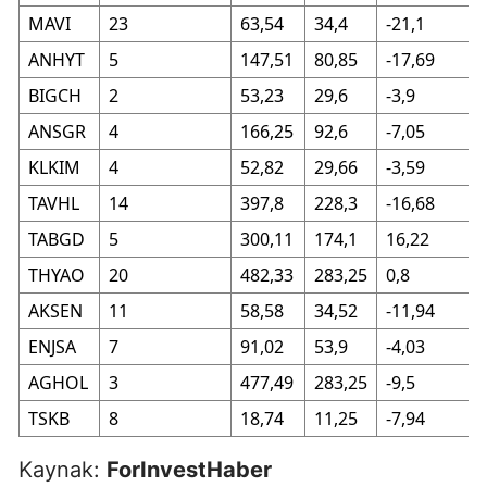
MAVI
23
63,54
34,4
-21,1
ANHYT
5
147,51
80,85
-17,69
BIGCH
2
53,23
29,6
-3,9
ANSGR
4
166,25
92,6
-7,05
KLKIM
4
52,82
29,66
-3,59
TAVHL
14
397,8
228,3
-16,68
TABGD
5
300,11
174,1
16,22
THYAO
20
482,33
283,25
0,8
AKSEN
11
58,58
34,52
-11,94
ENJSA
7
91,02
53,9
-4,03
AGHOL
3
477,49
283,25
-9,5
TSKB
8
18,74
11,25
-7,94
Kaynak:
ForInvestHaber