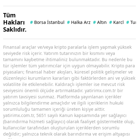
Tüm
Hakları
#
Borsa İstanbul
#
Halka Arz
#
Altın
#
Karcl
#
Tuna
Saklıdır.
Finansal araçlar ve/veya kripto paralarla işlem yapmak yüksek
seviyede risk içerir. Yatırım tutarınızın bir kısmını veya
tamamını kaybetme ihtimaliniz bulunmaktadır. Bu nedenle bu
tür işlemler tüm yatırımcılar için uygun olmayabilir. Kripto para
piyasaları; finansal haber akışları, küresel politik gelişmeler ve
düzenleyici kurumların kararları gibi faktörlerden ani ve yüksek
volatilite ile etkilenebilir. Kaldıraçlı işlemler ise mevcut risk
seviyesini önemli ölçüde artırmaktadır. yatirimx.com.tr bir
yatırım tavsiyesi sunmaz. Platformda yayınlanan içerikler
yalnızca bilgilendirme amaçlıdır ve ilgili içeriklerin hukuki
sorumluluğu tamamen içeriği üreten kişiye aittir.
yatirimx.com.tr, 5651 sayılı Kanun kapsamında yer sağlayıcı
(barındırma hizmeti sağlayıcı) olarak faaliyet göstermekte olup,
kullanıcılar tarafından oluşturulan içeriklerden sorumlu
değildir; yalnızca teknik olarak barındırma ve erişim altyapısı