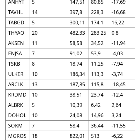
ANHYT
5
147,51
80,85
-17,69
TAVHL
14
397,8
228,3
-16,68
TABGD
5
300,11
174,1
16,22
THYAO
20
482,33
283,25
0,8
AKSEN
11
58,58
34,52
-11,94
ENJSA
7
91,02
53,9
-4,03
TSKB
8
18,74
11,25
-7,94
ULKER
10
186,34
113,3
-3,74
ARCLK
13
187,85
115,8
-18,45
KRDMD
10
38,51
23,74
-12,4
ALBRK
5
10,39
6,42
2,64
DOHOL
10
24,08
14,96
3,24
SOKM
7
58,4
36,44
-11,55
MGROS
18
822,01
513
-6,22