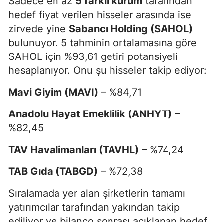
Sadece en az
5 farklı kurum
tarafından
hedef fiyat verilen hisseler arasında ise
zirvede yine
Sabancı Holding (SAHOL)
bulunuyor. 5 tahminin ortalamasına göre
SAHOL için %93,61 getiri potansiyeli
hesaplanıyor. Onu şu hisseler takip ediyor:
Mavi Giyim (MAVI)
– %84,71
Anadolu Hayat Emeklilik (ANHYT)
–
%82,45
TAV Havalimanları (TAVHL)
– %74,24
TAB Gıda (TABGD)
– %72,38
Sıralamada yer alan şirketlerin tamamı
yatırımcılar tarafından yakından takip
ediliyor ve bilanço sonrası açıklanan hedef