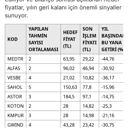
fiyatlar, yılın geri kalanı için önemli sinyaller
sunuyor.
YAPILAN
SON
YIL
HEDEF
TAHMİN
İŞLEM
BAŞINDAN
KOD
FİYAT
SAYISI
FİYATI
BU YANA
(TL)
ORTALAMASI
(TL)
GETİRİ (%)
MEDTR
2
63,95
29,22
-44,76
ALFAS
2
96,02
46,94
-30,92
VESBE
4
21,02
10,82
-36,17
SAHOL
5
150,63
77,8
-15,96
ASTOR
3
184,5
97,1
-14,75
KOTON
2
28
14,82
-25,3
KMPUR
3
28
14,98
-21,16
GWIND
4
43,28
23,42
-30,75