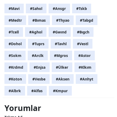
#Mavi
#Sahol
#Ansgr
#Tskb
#Medtr
#Bımas
#Thyao
#Tabgd
#Tcell
#Aghol
#Gwınd
#Bıgch
#Dohol
#Tuprs
#Tavhl
#Vestl
#Sokm
#Arclk
#Mgros
#Astor
#Krdmd
#Enjsa
#Ülker
#Klkım
#Koton
#Vesbe
#Aksen
#Anhyt
#Albrk
#Alfas
#Kmpur
Yorumlar