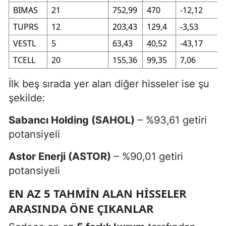
BIMAS
21
752,99
470
-12,12
TUPRS
12
203,43
129,4
-3,53
VESTL
5
63,43
40,52
-43,17
TCELL
20
155,36
99,35
7,06
İlk beş sırada yer alan diğer hisseler ise şu
şekilde:
Sabancı Holding (SAHOL)
– %93,61 getiri
potansiyeli
Astor Enerji (ASTOR)
– %90,01 getiri
potansiyeli
EN AZ 5 TAHMIN ALAN HISSELER
ARASINDA ÖNE ÇIKANLAR