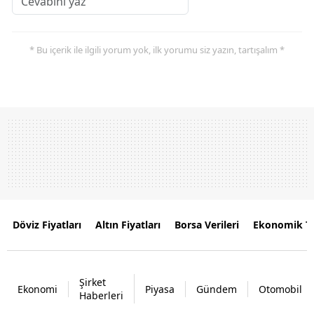
* Bu içerik ile ilgili yorum yok, ilk yorumu siz yazın, tartışalım *
Döviz Fiyatları
Altın Fiyatları
Borsa Verileri
Ekonomik T
Şirket
Ekonomi
Piyasa
Gündem
Otomobil
Haberleri