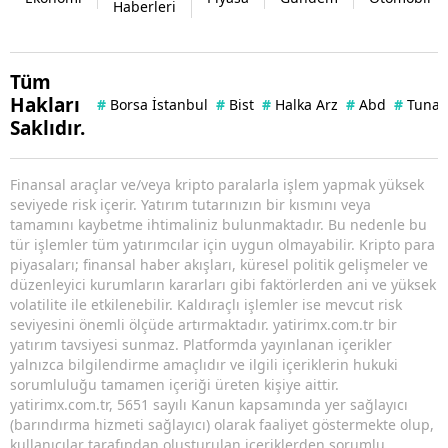
Haberleri
Tüm
Hakları
#
Borsa İstanbul
#
Bist
#
Halka Arz
#
Abd
#
Tuna 
Saklıdır.
Finansal araçlar ve/veya kripto paralarla işlem yapmak yüksek
seviyede risk içerir. Yatırım tutarınızın bir kısmını veya
tamamını kaybetme ihtimaliniz bulunmaktadır. Bu nedenle bu
tür işlemler tüm yatırımcılar için uygun olmayabilir. Kripto para
piyasaları; finansal haber akışları, küresel politik gelişmeler ve
düzenleyici kurumların kararları gibi faktörlerden ani ve yüksek
volatilite ile etkilenebilir. Kaldıraçlı işlemler ise mevcut risk
seviyesini önemli ölçüde artırmaktadır. yatirimx.com.tr bir
yatırım tavsiyesi sunmaz. Platformda yayınlanan içerikler
yalnızca bilgilendirme amaçlıdır ve ilgili içeriklerin hukuki
sorumluluğu tamamen içeriği üreten kişiye aittir.
yatirimx.com.tr, 5651 sayılı Kanun kapsamında yer sağlayıcı
(barındırma hizmeti sağlayıcı) olarak faaliyet göstermekte olup,
kullanıcılar tarafından oluşturulan içeriklerden sorumlu