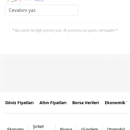
* Bu içerik ile ilgili yorum yok, ilk yorumu siz yazın, tartışalım *
Döviz Fiyatları
Altın Fiyatları
Borsa Verileri
Ekonomik T
Şirket
Ekonomi
Piyasa
Gündem
Otomobil