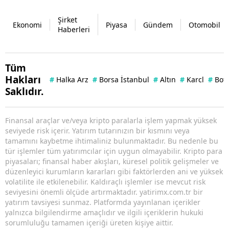
Şirket
Ekonomi
Piyasa
Gündem
Otomobil
Haberleri
Tüm
Hakları
#
Halka Arz
#
Borsa İstanbul
#
Altın
#
Karcl
#
Bof
Saklıdır.
Finansal araçlar ve/veya kripto paralarla işlem yapmak yüksek
seviyede risk içerir. Yatırım tutarınızın bir kısmını veya
tamamını kaybetme ihtimaliniz bulunmaktadır. Bu nedenle bu
tür işlemler tüm yatırımcılar için uygun olmayabilir. Kripto para
piyasaları; finansal haber akışları, küresel politik gelişmeler ve
düzenleyici kurumların kararları gibi faktörlerden ani ve yüksek
volatilite ile etkilenebilir. Kaldıraçlı işlemler ise mevcut risk
seviyesini önemli ölçüde artırmaktadır. yatirimx.com.tr bir
yatırım tavsiyesi sunmaz. Platformda yayınlanan içerikler
yalnızca bilgilendirme amaçlıdır ve ilgili içeriklerin hukuki
sorumluluğu tamamen içeriği üreten kişiye aittir.