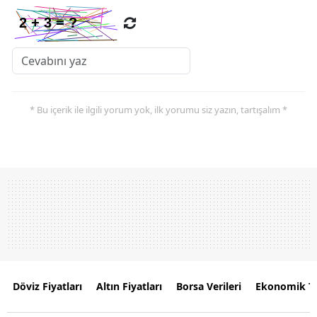
* Bu içerik ile ilgili yorum yok, ilk yorumu siz yazın, tartışalım *
Döviz Fiyatları
Altın Fiyatları
Borsa Verileri
Ekonomik T