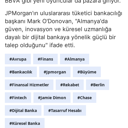
BBVA gibi yeni oyuncular da pazara giriyor.
JPMorgan'ın uluslararası tüketici bankacılığı
başkanı Mark O'Donovan, "Almanya'da
güven, inovasyon ve küresel uzmanlığa
dayalı bir dijital bankaya yönelik güçlü bir
talep olduğunu" ifade etti.
#Avrupa
#Finans
#Almanya
#Bankacılık
#Jpmorgan
#Büyüme
#Finansal Hizmetler
#Rekabet
#Berlin
#Fintech
#Jamie Dimon
#Chase
#Dijital Banka
#Tasarruf Hesabı
#Küresel Banka