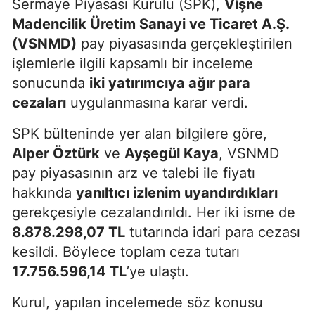
Sermaye Piyasası Kurulu (SPK),
Vişne
Madencilik Üretim Sanayi ve Ticaret A.Ş.
(VSNMD)
pay piyasasında gerçekleştirilen
işlemlerle ilgili kapsamlı bir inceleme
sonucunda
iki yatırımcıya ağır para
cezaları
uygulanmasına karar verdi.
SPK bülteninde yer alan bilgilere göre,
Alper Öztürk
ve
Ayşegül Kaya
, VSNMD
pay piyasasının arz ve talebi ile fiyatı
hakkında
yanıltıcı izlenim uyandırdıkları
gerekçesiyle cezalandırıldı. Her iki isme de
8.878.298,07 TL
tutarında idari para cezası
kesildi. Böylece toplam ceza tutarı
17.756.596,14 TL
’ye ulaştı.
Kurul, yapılan incelemede söz konusu